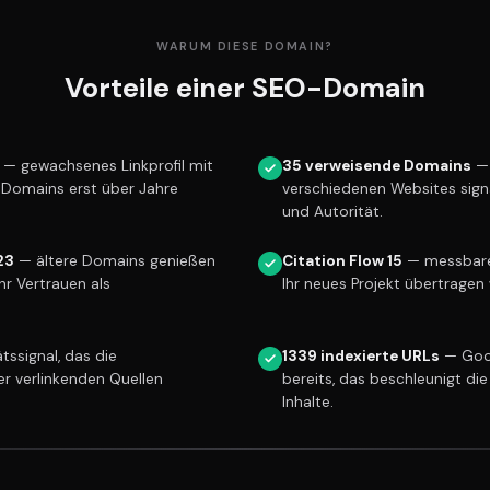
WARUM DIESE DOMAIN?
Vorteile einer SEO-Domain
— gewachsenes Linkprofil mit
35 verweisende Domains
— 
e Domains erst über Jahre
verschiedenen Websites sign
und Autorität.
23
— ältere Domains genießen
Citation Flow 15
— messbare 
r Vertrauen als
Ihr neues Projekt übertragen 
tssignal, das die
1339 indexierte URLs
— Goog
er verlinkenden Quellen
bereits, das beschleunigt die
Inhalte.